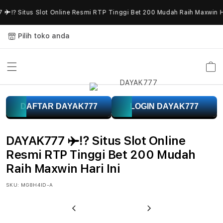
Skip to
️⁉️ Situs Slot Online Resmi RTP Tinggi Bet 200 Mudah Raih Maxwin Har
content
Pilih toko anda
Keranja
D
DAFTAR DAYAK777
LOGIN DAYAK777
A
Y
DAYAK777 ✈️⁉️ Situs Slot Online
A
Resmi RTP Tinggi Bet 200 Mudah
Raih Maxwin Hari Ini
K
SKU:
MG8H4ID-A
7
7
Previous
Next