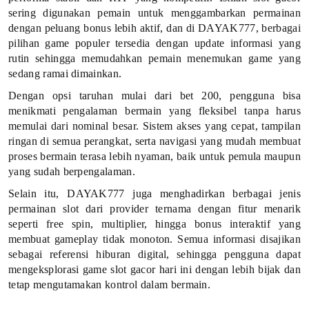
R
sering digunakan pemain untuk menggambarkan permainan
dengan peluang bonus lebih aktif, dan di DAYAK777, berbagai
T
pilihan game populer tersedia dengan update informasi yang
P
rutin sehingga memudahkan pemain menemukan game yang
sedang ramai dimainkan.
T
Dengan opsi taruhan mulai dari bet 200, pengguna bisa
menikmati pengalaman bermain yang fleksibel tanpa harus
i
memulai dari nominal besar. Sistem akses yang cepat, tampilan
n
ringan di semua perangkat, serta navigasi yang mudah membuat
proses bermain terasa lebih nyaman, baik untuk pemula maupun
g
yang sudah berpengalaman.
g
Selain itu, DAYAK777 juga menghadirkan berbagai jenis
permainan slot dari provider ternama dengan fitur menarik
i
seperti free spin, multiplier, hingga bonus interaktif yang
membuat gameplay tidak monoton. Semua informasi disajikan
B
sebagai referensi hiburan digital, sehingga pengguna dapat
mengeksplorasi game slot gacor hari ini dengan lebih bijak dan
e
tetap mengutamakan kontrol dalam bermain.
t