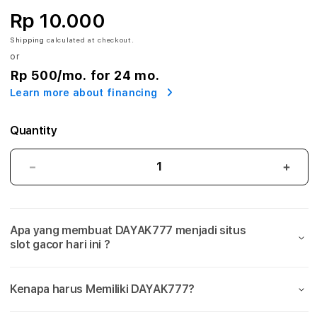
7
Rp 10.000
✈️
Shipping
calculated at checkout.
or
⁉️
Rp 500
/mo. for 24 mo.
S
Learn more about financing
i
Quantity
t
u
DAYAK777
DAYA
✈️⁉️
✈️⁉️
s
Situs
Situs
Slot
Slot
S
Apa yang membuat DAYAK777 menjadi situs
Online
Onlin
slot gacor hari ini ?
Resmi
Resm
l
RTP
RTP
Tinggi
Tingg
o
Kenapa harus Memiliki DAYAK777?
Bet
Bet
200
200
t