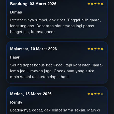
h
Bandung, 03 Maret 2026
★★★★★
M
Dimas
Interface-nya simpel, gak ribet. Tinggal pilih game,
a
langsung gas. Beberapa slot emang lagi panas
x
banget sih, kerasa gacor.
w
Makassar, 10 Maret 2026
★★★★★
i
Fajar
n
Sering dapet bonus kecil-kecil tapi konsisten, lama-
lama jadi lumayan juga. Cocok buat yang suka
H
main santai tapi tetep dapet hasil.
a
r
Medan, 15 Maret 2026
★★★★☆
i
Rendy
Loadingnya cepat, gak lemot sama sekali. Main di
I