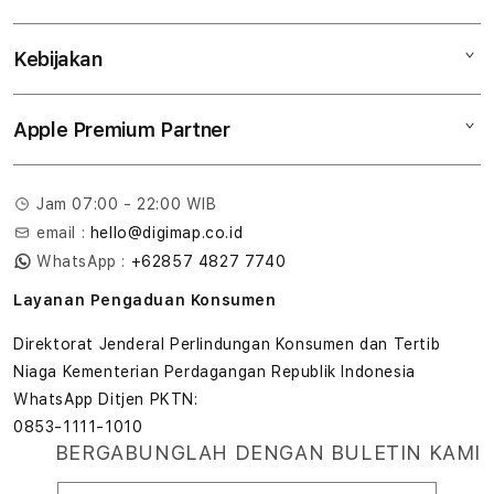
iPhone
Metode pembayaran
Watch
Kebijakan
Hubungi kami
Tukar tambah
Musik
Lokasi gerai
Kebijakan garansi
Aksesoris
Apple Premium Partner
Syarat & Ketentuan
Tentang Digimap
Lokasi servis center
Pengiriman
Tentang MAP
Pembatalan transaksi
Jam 07:00 - 22:00 WIB
Privasi
email :
hello@digimap.co.id
Edukasi & Perusahaan
WhatsApp :
+62857 4827 7740
Layanan Pengaduan Konsumen
Direktorat Jenderal Perlindungan Konsumen dan Tertib
Niaga Kementerian Perdagangan Republik Indonesia
WhatsApp Ditjen PKTN:
0853-1111-1010
BERGABUNGLAH DENGAN BULETIN KAMI